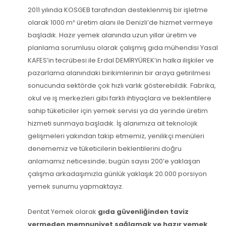
2011 yılında KOSGEB tarafından desteklenmiş bir işletme
olarak 1000 m² üretim alanı ile Denizli’de hizmet vermeye
başladık. Hazır yemek alanında uzun yıllar üretim ve
planlama sorumlusu olarak çalışmış gıda mühendisi Yasal
KAFES’in tecrübesi ile Erdal DEMİRYÜREK’in halka ilişkiler ve
pazarlama alanındaki birikimlerinin bir araya getirilmesi
sonucunda sektörde çok hızlı varlık gösterebildik. Fabrika,
okul ve iş merkezleri gibi farklı ihtiyaçlara ve beklentilere
sahip tüketiciler için yemek servisi ya da yerinde üretim
hizmeti sunmaya başladık. İş alanımıza ait teknolojik
gelişmeleri yakından takip etmemiz, yenilikçi menüleri
denememiz ve tüketicilerin beklentilerini doğru
anlamamız neticesinde; bugün sayısı 200’e yaklaşan
çalışma arkadaşımızla günlük yaklaşık 20.000 porsiyon
yemek sunumu yapmaktayız.
Dentat Yemek olarak
gıda güvenliğinden taviz
vermeden memnuniyet sağlamak ve hazır yemek